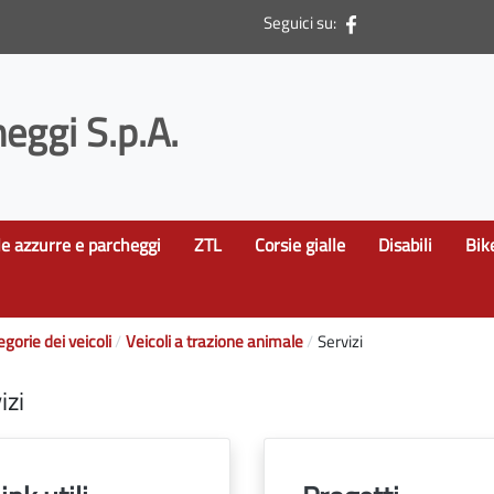
Seguici su:
eggi S.p.A.
le azzurre e parcheggi
ZTL
Corsie gialle
Disabili
Bik
egorie dei veicoli
Veicoli a trazione animale
Servizi
izi