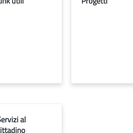
ink utili
Progetti
ervizi al
ittadino