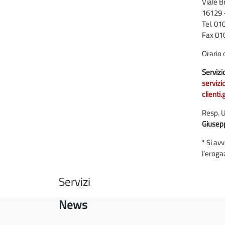
Viale B
16129 
Tel. 0
Fax 01
Orario 
Servizio
serviz
clienti
Resp. U
Giusep
* Si av
l’eroga
Servizi
News