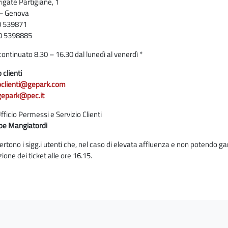
rigate Partigiane, 1
– Genova
10 539871
0 5398885
continuato 8.30 – 16.30 dal lunedì al venerdì *
 clienti
ioclienti@gepark.com
.gepark@pec.it
fficio Permessi e Servizio Clienti
pe Mangiatordi
vertono i sigg.i utenti che, nel caso di elevata affluenza e non potendo ga
zione dei ticket alle ore 16.15.