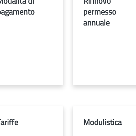
odalità di
Rinnovo
pagamento
permesso
annuale
ariffe
Modulistica