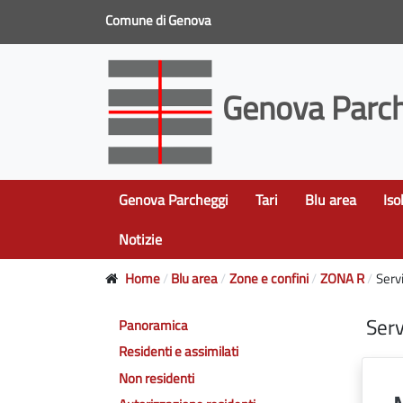
Comune di Genova
Genova Parch
Genova Parcheggi
Tari
Blu area
Iso
Notizie
Home
Blu area
Zone e confini
ZONA R
Servi
Serv
Panoramica
Residenti e assimilati
Non residenti