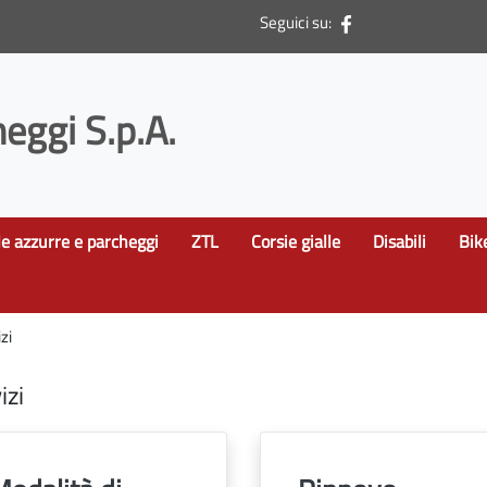
Seguici su:
eggi S.p.A.
le azzurre e parcheggi
ZTL
Corsie gialle
Disabili
Bik
zi
izi