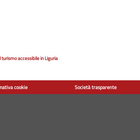
 turismo accessibile in Liguria
mativa cookie
Società trasparente