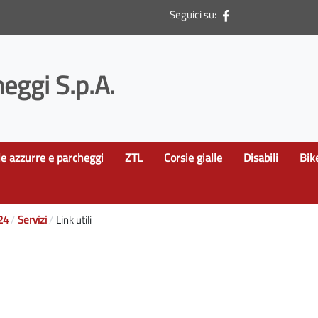
Seguici su:
eggi S.p.A.
le azzurre e parcheggi
ZTL
Corsie gialle
Disabili
Bik
24
Servizi
Link utili