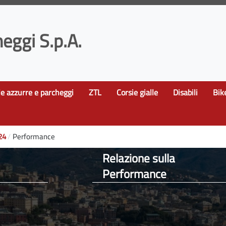
eggi S.p.A.
le azzurre e parcheggi
ZTL
Corsie gialle
Disabili
Bik
24
Performance
Relazione sulla
Performance