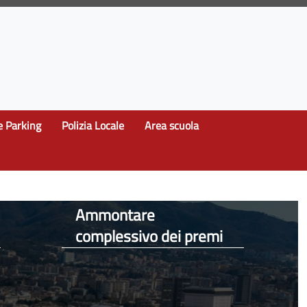
e Parking
Polizia Locale
Area scuola
Ammontare
complessivo dei premi