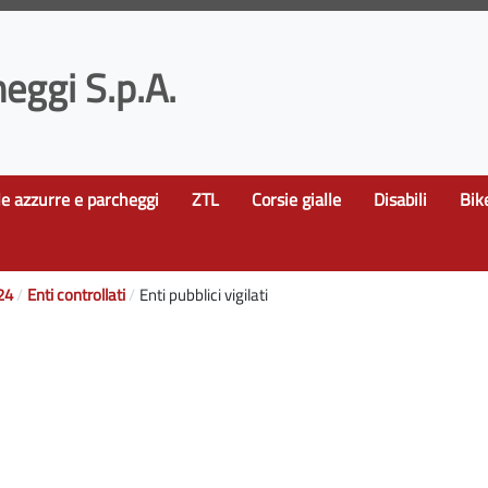
eggi S.p.A.
le azzurre e parcheggi
ZTL
Corsie gialle
Disabili
Bik
24
Enti controllati
Enti pubblici vigilati