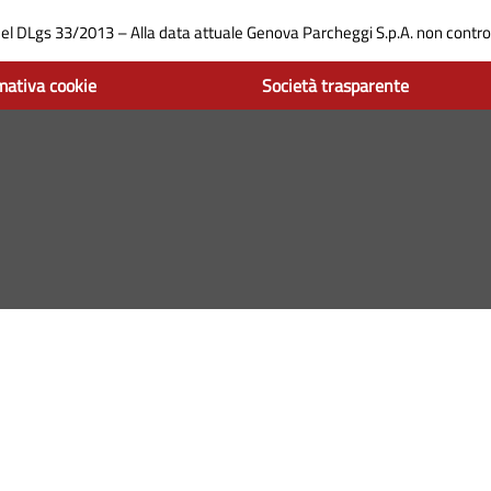
del DLgs 33/2013 – Alla data attuale Genova Parcheggi S.p.A. non control
mativa cookie
Società trasparente