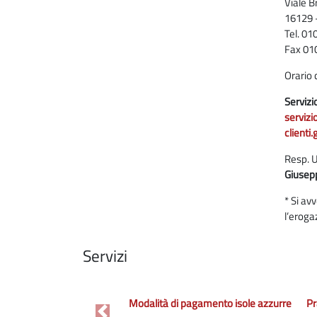
Viale B
16129 
Tel. 0
Fax 01
Orario 
Servizio
serviz
clienti
Resp. U
Giusep
* Si av
l’eroga
Servizi
Modalità di pagamento isole azzurre
Pr