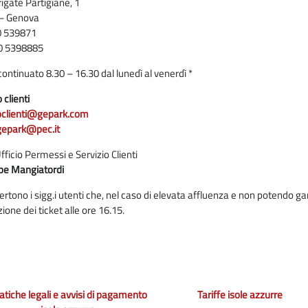
rigate Partigiane, 1
– Genova
10 539871
0 5398885
continuato 8.30 – 16.30 dal lunedì al venerdì *
 clienti
ioclienti@gepark.com
.gepark@pec.it
fficio Permessi e Servizio Clienti
pe Mangiatordi
vertono i sigg.i utenti che, nel caso di elevata affluenza e non potendo ga
zione dei ticket alle ore 16.15.
atiche legali e avvisi di pagamento
Tariffe isole azzurre