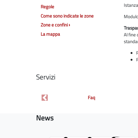
Istanza
Regole
Come sono indicate le zone
Modulo
Zone e confini
Traspar
La mappa
Al fine
standar
Servizi
Faq
Previous
News