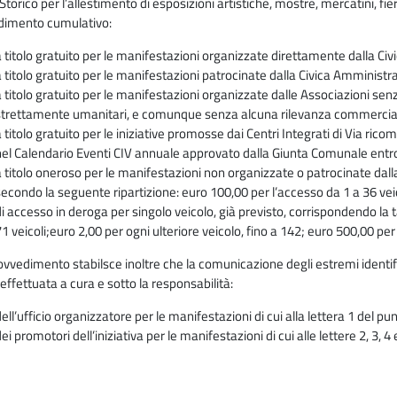
Storico per l’allestimento di esposizioni artistiche, mostre, mercatini, fie
dimento cumulativo:
a titolo gratuito per le manifestazioni organizzate direttamente dalla Civi
 titolo gratuito per le manifestazioni patrocinate dalla Civica Amministraz
 titolo gratuito per le manifestazioni organizzate dalle Associazioni senz
strettamente umanitari, e comunque senza alcuna rilevanza commercial
 titolo gratuito per le iniziative promosse dai Centri Integrati di Via ric
nel Calendario Eventi CIV annuale approvato dalla Giunta Comunale entro
a titolo oneroso per le manifestazioni non organizzate o patrocinate dalla
econdo la seguente ripartizione: euro 100,00 per l’accesso da 1 a 36 veicol
di accesso in deroga per singolo veicolo, già previsto, corrispondendo la t
71 veicoli;euro 2,00 per ogni ulteriore veicolo, fino a 142; euro 500,00 pe
ovvedimento stabilsce inoltre che la comunicazione degli estremi identif
effettuata a cura e sotto la responsabilità:
ell’ufficio organizzatore per le manifestazioni di cui alla lettera 1 del p
ei promotori dell’iniziativa per le manifestazioni di cui alle lettere 2, 3,