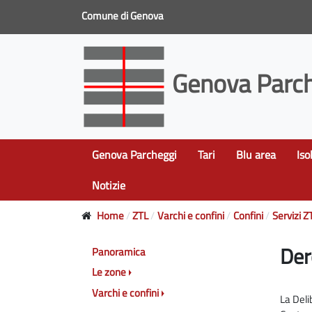
Comune di Genova
Genova Parch
Genova Parcheggi
Tari
Blu area
Iso
Notizie
Home
ZTL
Varchi e confini
Confini
Servizi Z
Der
Panoramica
Le zone
Varchi e confini
La Deli