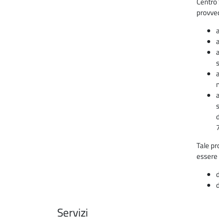
Centro 
provve
a
a
a
s
Tale pr
essere 
d
d
Servizi