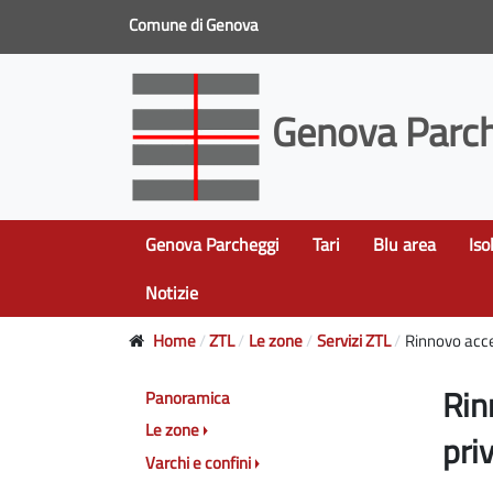
Comune di Genova
Genova Parch
Genova Parcheggi
Tari
Blu area
Iso
Notizie
Home
ZTL
Le zone
Servizi ZTL
Rinnovo acce
Rin
Panoramica
Le zone
pri
Varchi e confini