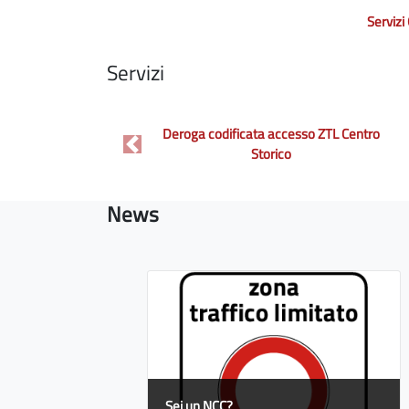
Servizi
Servizi
Deroga codificata accesso ZTL Centro
Previous
Storico
News
Sei un NCC?