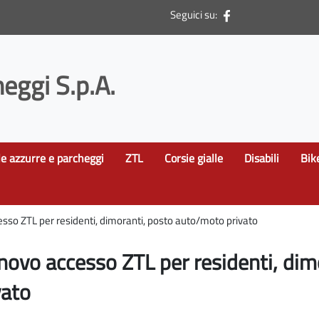
Seguici su:
eggi S.p.A.
le azzurre e parcheggi
ZTL
Corsie gialle
Disabili
Bik
sso ZTL per residenti, dimoranti, posto auto/moto privato
novo accesso ZTL per residenti, di
vato