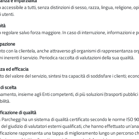
anza e imparzialità
o accessibile a tutti, senza distinzioni di sesso, razza, lingua, religione, o
 utenti.
ità
o regolare salvo forza maggiore. In caso di interruzione, informazioni e 
ipazione
to con la clientela, anche attraverso gli organismi di rappresentanza or
i inerenti il servizio. Periodica raccolta di valutazioni della sua qualità.
nza ed efficacia
 del valore del servizio, sintesi tra capacità di soddisfare i clienti; eco
 di scelta
amento, insieme agli Enti competenti, di più soluzioni (trasporti pubblici e
ilità.
ificazione di qualità
Parcheggi ha un sistema di qualità certificato secondo le norme ISO 9001.
 del giudizio di valutatori esterni qualificati, che hanno effettuato un’ana
ificazione rappresenta una tappa di miglioramento lungo un percorso ch