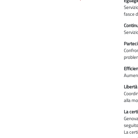
Eguagli
Servizi
fasce di
Continu
Servizi
Partec
Confron
problem
Efficie
Aumento
Libertà
Coordin
alla mob
La cert
Genova 
seguito
La cert