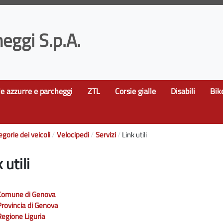
eggi S.p.A.
le azzurre e parcheggi
ZTL
Corsie gialle
Disabili
Bik
egorie dei veicoli
Velocipedi
Servizi
Link utili
 utili
Comune di Genova
Provincia di Genova
Regione Liguria