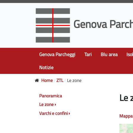
Genova Parch
Genova Parcheggi
Tari
Blu area
Iso
Notizie
Home
ZTL
Le zone
Le 
Panoramica
Le zone
Varchi e confini
Mappa 