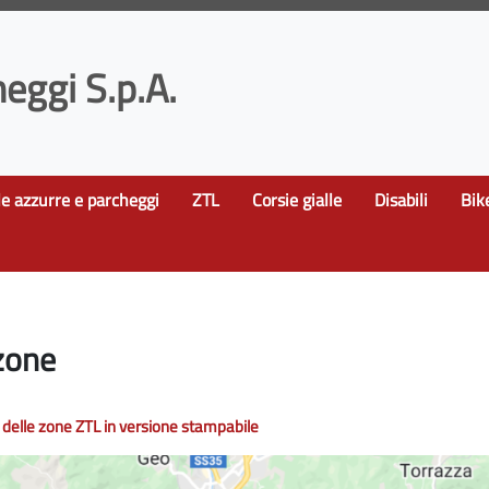
eggi S.p.A.
le azzurre e parcheggi
ZTL
Corsie gialle
Disabili
Bik
zone
delle zone ZTL in versione stampabile