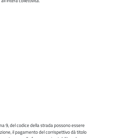
l’intera collettività.
neamente sospesa)
 comma 9, del codice della strada possono essere
zione, il pagamento del corrispettivo dà titolo