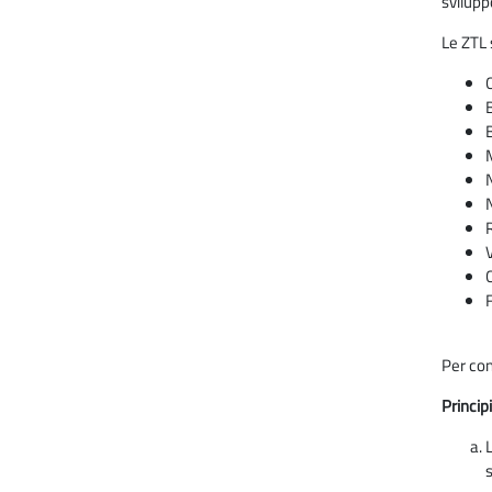
svilupp
Le ZTL
Per con
Princip
L