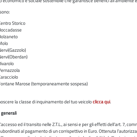
o economico e sociale sostenibile che garantisce benefici all’ambiente e al
 sono:
Centro Storico
Boccadasse
Bolzaneto
Molo
Nervi(Gazzolo)
Nervi(Oberdan)
Rivarolo
Vernazzola
Caracciolo
Fontane Marose (tempora
oscere la classe di inquinamento del tuo veicolo
clicca qui
.
i generali
’accesso ed il transito nelle Z.T.L., ai sensi e per gli effetti dell’art. 7,
subordinati al pagamento di un corrispettivo in Euro. Ottenuta l’autorizza