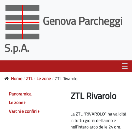
Genova Parcheggi
S.p.A.
Home
ZTL
Le zone
ZTL Rivarolo
ZTL Rivarolo
Panoramica
Le zone
Varchi e confini
La ZTL “RIVAROLO” ha validità
in tutti i giorni dell’anno e
nell’intero arco delle 24 ore.