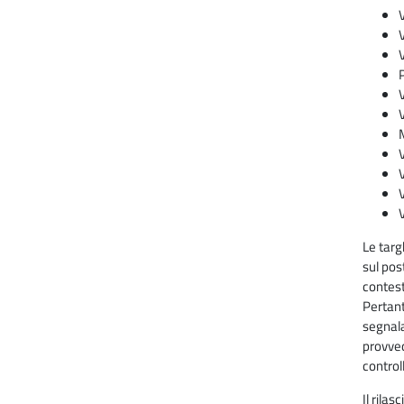
V
V
P
V
V
M
V
V
V
V
Le targ
sul pos
contes
Pertanto
segnala
provved
control
Il rila