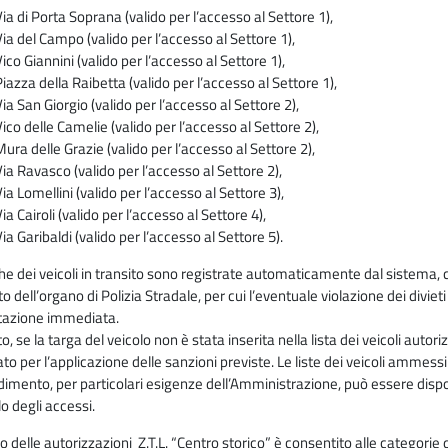
ia di Porta Soprana (valido per l’accesso al Settore 1),
Via del Campo (valido per l’accesso al Settore 1),
ico Giannini (valido per l’accesso al Settore 1),
iazza della Raibetta (valido per l’accesso al Settore 1),
ia San Giorgio (valido per l’accesso al Settore 2),
ico delle Camelie (valido per l’accesso al Settore 2),
ura delle Grazie (valido per l’accesso al Settore 2),
ia Ravasco (valido per l’accesso al Settore 2),
ia Lomellini (valido per l’accesso al Settore 3),
ia Cairoli (valido per l’accesso al Settore 4),
ia Garibaldi (valido per l’accesso al Settore 5).
he dei veicoli in transito sono registrate automaticamente dal sistema,
to dell’organo di Polizia Stradale, per cui l’eventuale violazione dei divie
tazione immediata.
, se la targa del veicolo non è stata inserita nella lista dei veicoli autoriz
to per l’applicazione delle sanzioni previste. Le liste dei veicoli ammess
imento, per particolari esigenze dell’Amministrazione, può essere dispos
lo degli accessi.
scio delle autorizzazioni Z.T.L. “Centro storico” è consentito alle categori