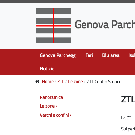
Genova Parch
Genova Parcheggi
Tari
Blu area
Iso
Notizie
Home
ZTL
Le zone
ZTL Centro Storico
ZTL
Panoramica
Le zone
Varchi e confini
La ZTL "
Sul per